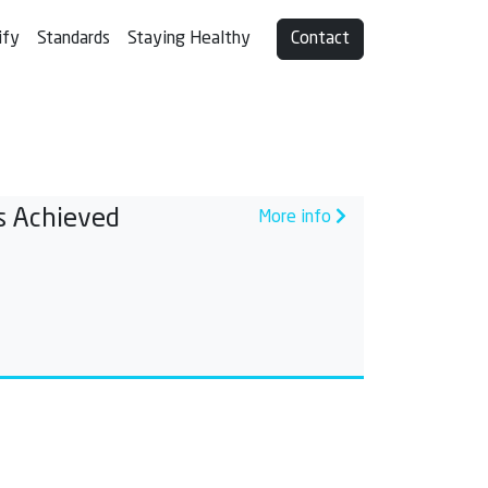
ify
Standards
Staying Healthy
Contact
s Achieved
More info