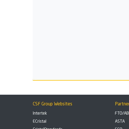
CSF Group Websites
Partne
Intertek
FTO/A
ECristal
ASTA